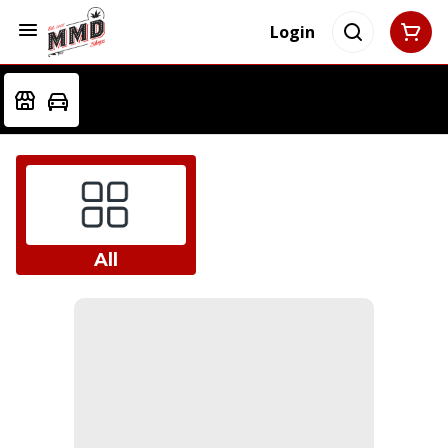
Login
All