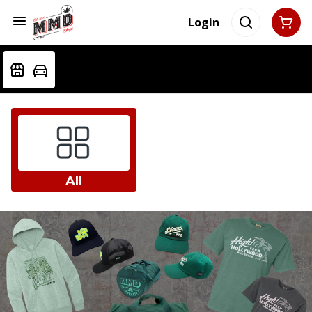
Login
All