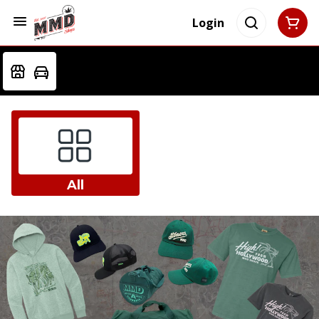
Login
All