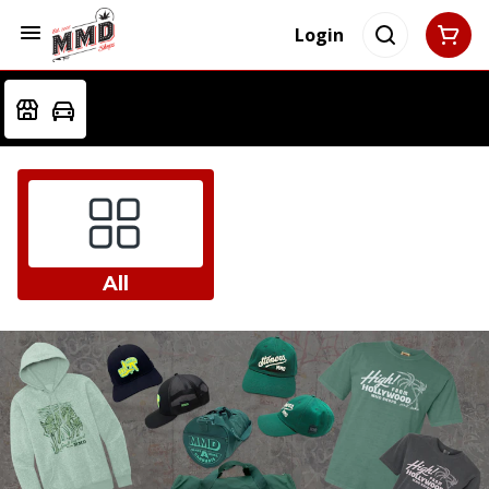
Login
All