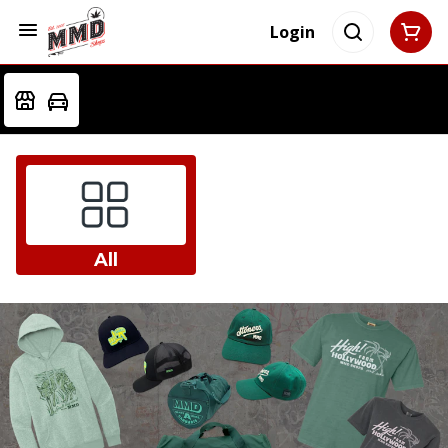
Login
All