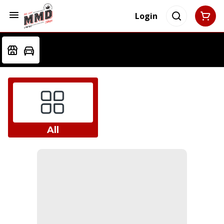
Login
All