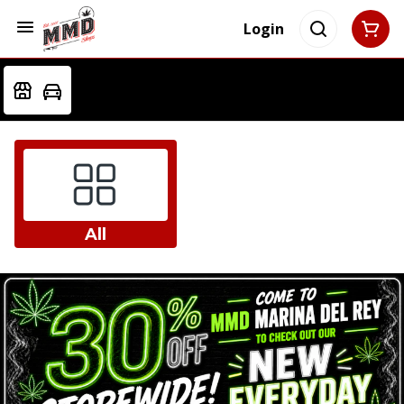
Login
All