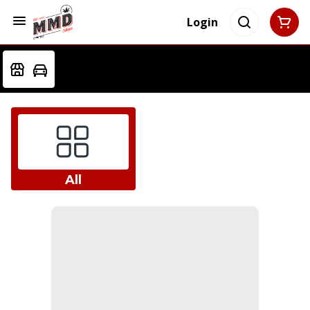
Login
All