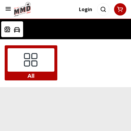
Login
All