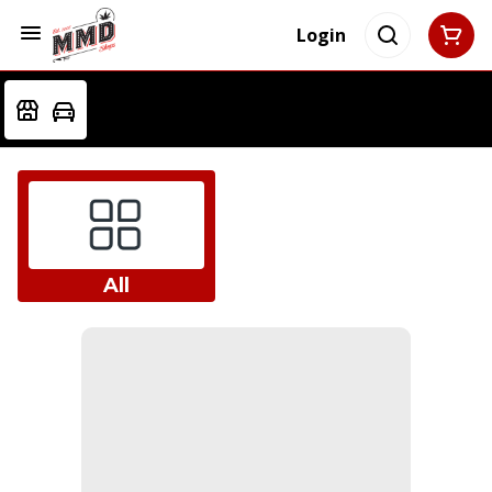
Login
All