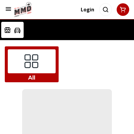
Login
All