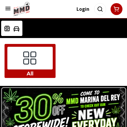
Login
All