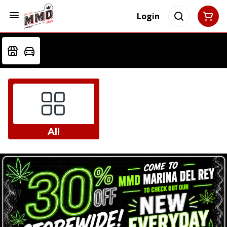
Login
All