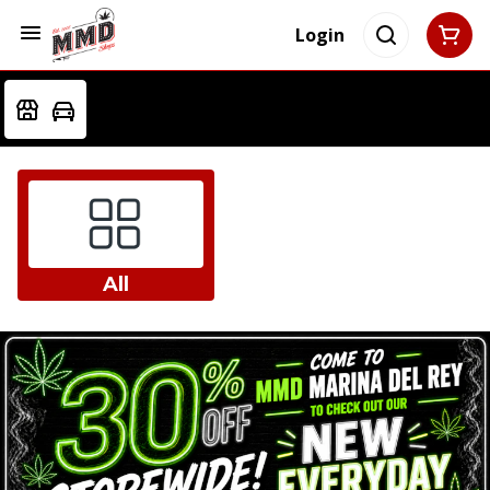
Login
All