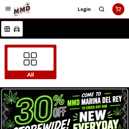
Login
All