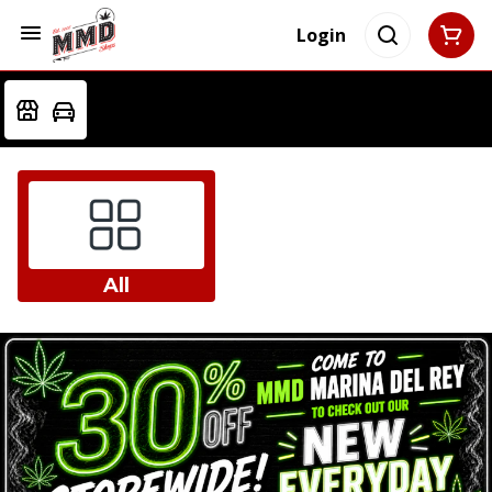
Login
All