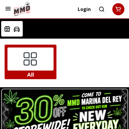
Login
All