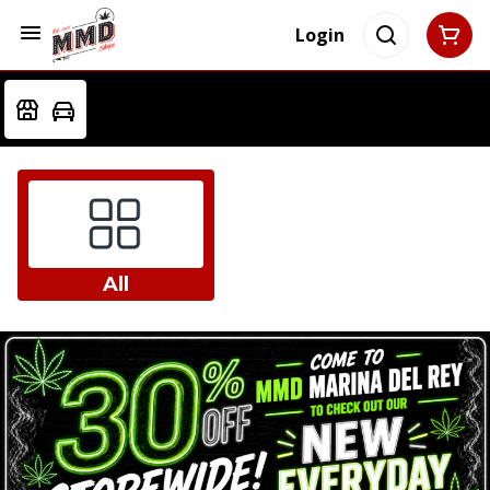
Login
All