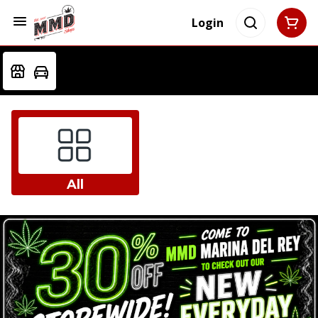
Login
All