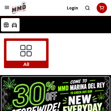
Login
All