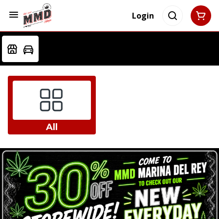
Login
All