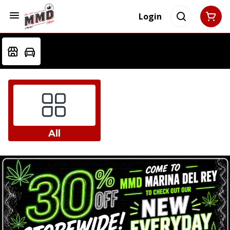
Login
All