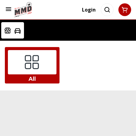
Login
All