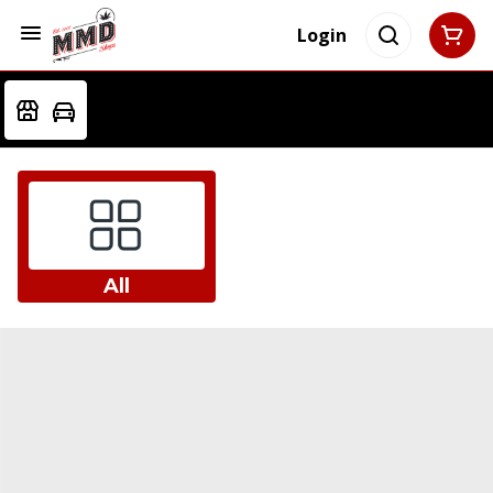
Login
All