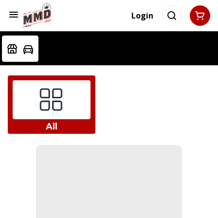
Login
All