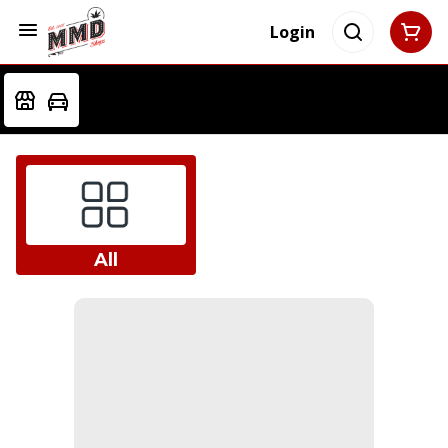
Login
All